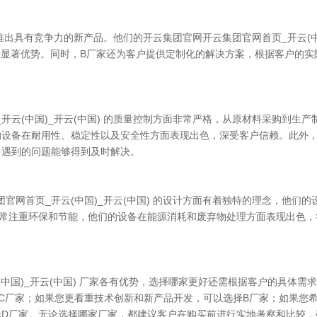
出具有竞争力的新产品。他们的开云集团官网开云集团官网首页_开云(
有着显著优势。同时，B厂家还为客户提供定制化的解决方案，根据客户的实
(中国)_开云(中国) 的质量控制方面非常严格，从原材料采购到生产
的设备在耐用性、稳定性以及安全性方面表现出色，深受客户信赖。此外，
中遇到的问题能够得到及时解决。
首页_开云(中国)_开云(中国) 的设计方面有着独特的理念，他们的
非常注重环保和节能，他们的设备在能源消耗和废弃物处理方面表现出色，
国)_开云(中国) 厂家各有优势，选择哪家更好还需根据客户的具体需
C厂家；如果您更看重技术创新和新产品开发，可以选择B厂家；如果您
择D厂家。无论选择哪家厂家，都建议客户在购买前进行实地考察和比较，