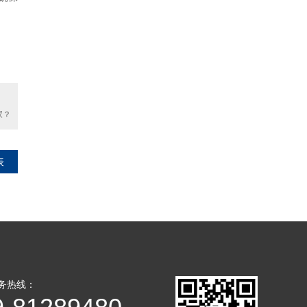
家？
表
务热线：