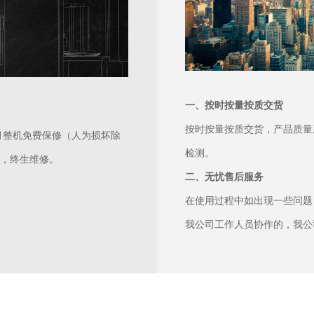
一、按时按量按质交货
按时按量按质交货，产品质量
月整机免费保修（人为损坏除
检测。
，终生维修。
二、无忧售后服务
在使用过程中如出现一些问题
我公司工作人员协作的，我公