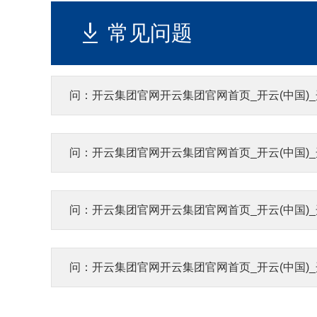
常见问题
问：开云集团官网开云集团官网首页_开云(中国)_
问：开云集团官网开云集团官网首页_开云(中国)_
问：开云集团官网开云集团官网首页_开云(中国)_
问：开云集团官网开云集团官网首页_开云(中国)_