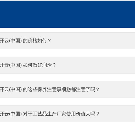
开云(中国) 的价格如何？
开云(中国) 如何做好润滑？
开云(中国) 的这些保养注意事项您都注意了吗？
开云(中国) 对于工艺品生产厂家使用价值大吗？