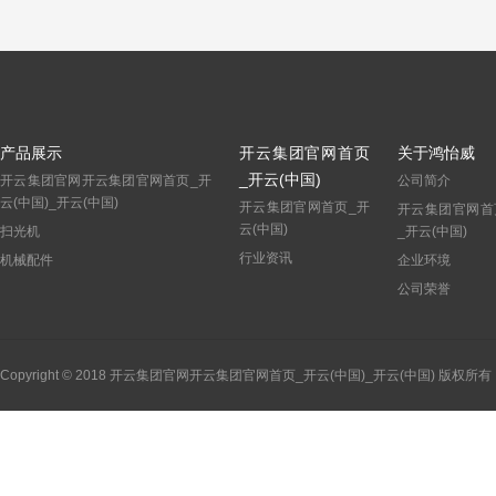
开云集团官网开云集团官网首页_开云(中国)_开云(中国) 车间
产品展示
开云集团官网首页
关于鸿怡威
_开云(中国)
开云集团官网开云集团官网首页_开
公司简介
云(中国)_开云(中国)
开云集团官网首页_开
开云集团官网首
云(中国)
扫光机
_开云(中国)
行业资讯
机械配件
企业环境
公司荣誉
Copyright © 2018 开云集团官网开云集团官网首页_开云(中国)_开云(中国) 版权所