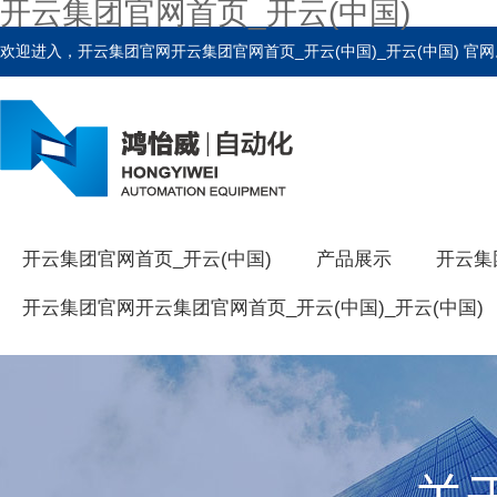
开云集团官网首页_开云(中国)
欢迎进入，开云集团官网开云集团官网首页_开云(中国)_开云(中国) 官网
开云集团官网首页_开云(中国)
产品展示
开云集
开云集团官网开云集团官网首页_开云(中国)_开云(中国)