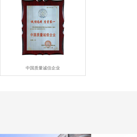
中国质量诚信企业