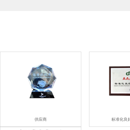
供应商
标准化良