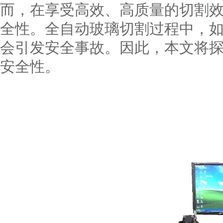
而，在享受高效、高质量的切割
全性。全自动玻璃切割过程中，
会引发安全事故。因此，本文将
安全性。