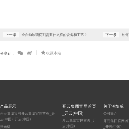
上一条
下一条
全自动玻璃切割需要什么样的设备和工艺？
如何
收藏本站
分享到：
产品展示
开云集团官网首页
关于鸿怡威
_开云(中国)
开云集团官网开云集团官网首页_开
公司简介
云(中国)_开云(中国)
开云集团官网首页_开
开云集团官网首
云(中国)
扫光机
_开云(中国)