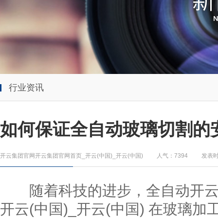
行业资讯
如何保证全自动玻璃切割的
开云集团官网开云集团官网首页_开云(中国)_开云(中国)
人气：7394
发表时间
随着科技的进步，全自动开云集
开云(中国)_开云(中国) 在玻璃