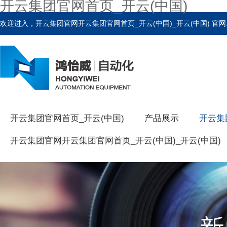
开云集团官网首页_开云(中国)
欢迎进入，开云集团官网开云集团官网首页_开云(中国)_开云(中国) 官网
开云集团官网首页_开云(中国)
产品展示
开云集
开云集团官网开云集团官网首页_开云(中国)_开云(中国)