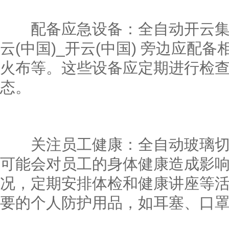
配备应急设备：全自动开云集团
云(中国)_开云(中国) 旁边应
火布等。这些设备应定期进行检
态。
关注员工健康：全自动玻璃切
可能会对员工的身体健康造成影
况，定期安排体检和健康讲座等
要的个人防护用品，如耳塞、口